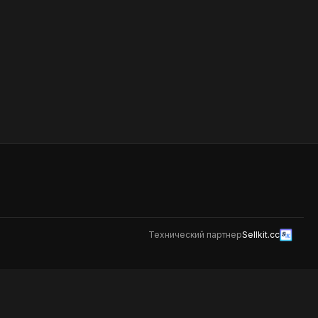
бонусная система не
распространяется
Барбекю бургер
 из
Булочка бриошь с котлетой из
мраморной говядины
 с сыром
приготовленной в хоспере с сыром
и,
Чеддер, ломтиками томатов,
449
и, соусом
соленым огурцом, салатом Айсберг,
о
соусом Барбекю. *На данное блюдо
бонусная система не
распространяется
Технический партнер
Sellkit.cc