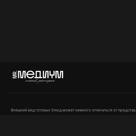
карамелизированным луком. *На
Айсберг, 
данное блюдо бонусная система не
соусом. *
распространяется
система н
Шаурма на тарелке
Гриль б
Куриное бедро приготовленное в
Булочка б
хоспере, салат клоу слоу, огурцы,
мраморно
томаты, соус тако, картофель фри,
приготовл
лаваш. *На данное блюдо бонусная
Чеддер, л
449
449
система не распространяется
солеными 
Айсберг, 
Гриль. *Н
система н
Внешний вид готовых блюд может немного отличаться от предста