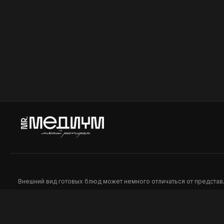
карамелизированным луком. *На
Айсберг, 
данное блюдо бонусная система не
соусом. *
распространяется
система н
Шаурма на тарелке
Гриль б
Куриное бедро приготовленное в
Булочка б
хоспере, салат клоу слоу, огурцы,
мраморно
томаты, соус тако, картофель фри,
приготовл
лаваш. *На данное блюдо бонусная
Чеддер, л
449
449
система не распространяется
солеными 
Айсберг, 
Гриль. *Н
система н
Внешний вид готовых блюд может немного отличаться от предста