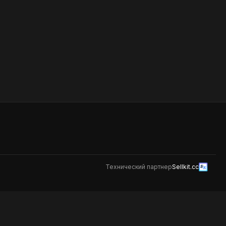
бонусная система не
распространяется
Барбекю бургер
 из
Булочка бриошь с котлетой из
мраморной говядины
 с сыром
приготовленной в хоспере с сыром
и,
Чеддер, ломтиками томатов,
449
и, соусом
соленым огурцом, салатом Айсберг,
о
соусом Барбекю. *На данное блюдо
бонусная система не
распространяется
Технический партнер
Sellkit.cc