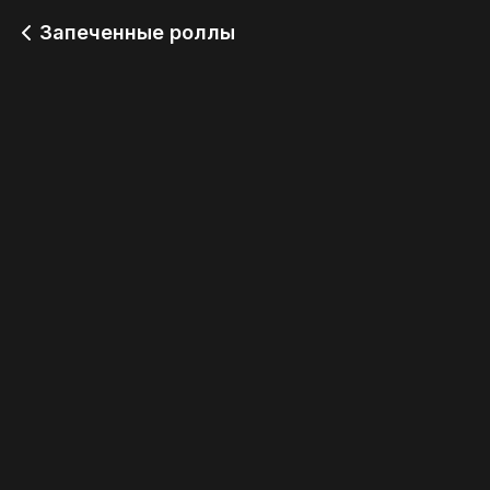
Запеченные роллы
Хот Чикен Спайси
Хот Кани Унаги
349
349
Хот Чикен Чиз
Хот Чикен Унаги
349
-1
Хот Тунец
Хот Эби
390
390
Хот Кунсей Унаги
Хот Эби Яки
390
390