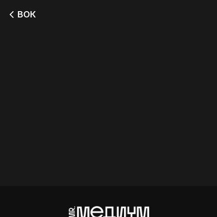
ВОК
Лапша с
Лапша с индейкой
морепродуктами
349
349
Лапша с курицей
Рис с морепродуктами
349
349
Рис с курицей
349