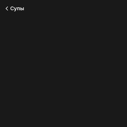
Супы
Харчо
Борщ
349
349
Солянка
Сырный суп
349
349
Куриная лапша
Суп карри с курицей
349
490
Суп Чаудер
Том ям с
морепродуктами