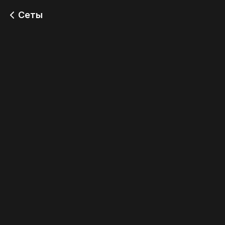
Сеты
Сет №1
Сет №2
1 449
1 090
Сет №3
Сет №4
2 090
1 390
Сет №5
СЕТ №6
2 290
1 050
СЕТ №7
1 390