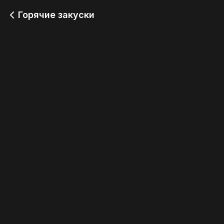
Горячие закуски
Гренки с пармезаном и
Копченый сулугуни в
сырным соусом
кляре с соусом лесные
ягоды
349
349
Картофельные и
Сырные палочки с
сырные крокеты с
соусом лесные ягоды
соусом тар-тар
349
349
Наггетсы с картофелем
Картофельные
фри
треугольники с соусом
спайси
349
349